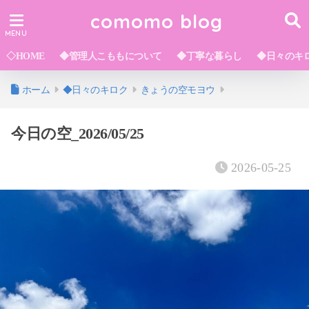
comomo blog
◇HOME
◆管理人こももについて
◆丁寧な暮らし
◆日々のキ
ホーム
◆日々のキロク
きょうの空モヨウ
今日の空_2026/05/25
2026-05-25