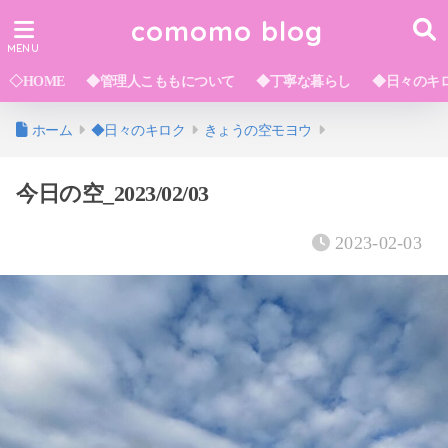
comomo blog
◇HOME
◆管理人こももについて
◆丁寧な暮らし
◆日々のキ
ホーム
◆日々のキロク
きょうの空モヨウ
今日の空_2023/02/03
2023-02-03