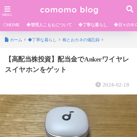
comomo blog
◇HOME
◆管理人こももについて
◆丁寧な暮らし
◆日々のキ
ホーム
◆丁寧な暮らし
株とおカネの備忘録
【高配当株投資】配当金でAnkerワイヤレ
スイヤホンをゲット
2024-02-18