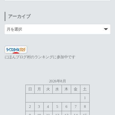
アーカイブ
にほんブログ村のランキングに参加中です
2026年8月
日
月
火
水
木
金
土
1
2
3
4
5
6
7
8