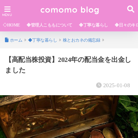
comomo blog
◇HOME
◆管理人こももについて
◆丁寧な暮らし
◆日々のキ
ホーム
◆丁寧な暮らし
株とおカネの備忘録
【高配当株投資】2024年の配当金を出金し
ました
2025-01-08