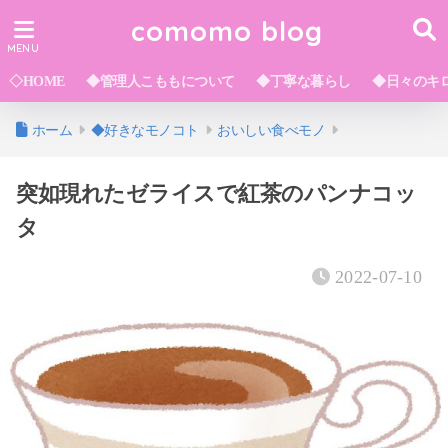
comomo blog
◇HOME
◆管理人こももについて
◆丁寧な暮らし
◆日々のキ
ホーム
◆好きなモノコト
おいしい食べモノ
突如現れたゼライスで紅茶のパンナコッ
タ
2022-07-10