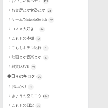
おいしい食べモノ
133
お台所とか食器とか
26
ゲーム/NintendoSwitch
62
コスメ大好き！
44
こももの本棚
12
こももホテル紀行
1
映画とか音楽とか
37
雑貨LOVE
19
◆日々のキロク
1,755
お出かけ
68
きょうの空モヨウ
1,546
こももの日記
90