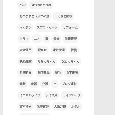
パン
Nintendo Switch
あつまれどうぶつの森
ふるさと納税
キッチン
スプラトゥーン
リフォーム
ドラマ
ニノ
嵐
音楽
健康管理
資産運用
配当金
家計管理
投資
映画鑑賞
母みっちゃん
父とっちゃん
月曜断食
無印良品
脱毛
在宅勤務
雑貨
食器
介護
空
ブログ運営
ミニマルライフ
シミ取り
ライフハック
宮本浩次
米津玄師
大阪万博
ホテル