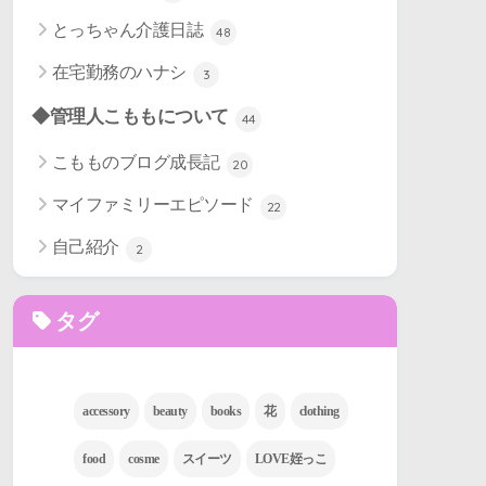
とっちゃん介護日誌
48
在宅勤務のハナシ
3
◆管理人こももについて
44
こもものブログ成長記
20
マイファミリーエピソード
22
自己紹介
2
タグ
accessory
beauty
books
花
clothing
food
cosme
スイーツ
LOVE姪っこ