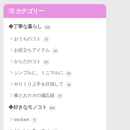
カテゴリー
◆丁寧な暮らし
265
おうちのコト
31
お役立ちアイテム
26
からだのコト
101
シンプルに、ミニマルに
54
やりくり上手を目指して
16
株とおカネの備忘録
37
◆好きなモノコト
344
mycloset
11