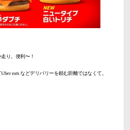
小走り。便利〜！
er eats などデリバリーを頼む距離ではなくて。
！