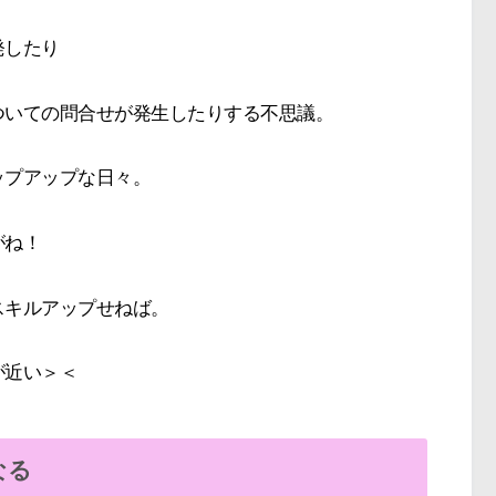
発したり
ついての問合せが発生したりする不思議。
ップアップな日々。
がね！
スキルアップせねば。
が近い＞＜
なる