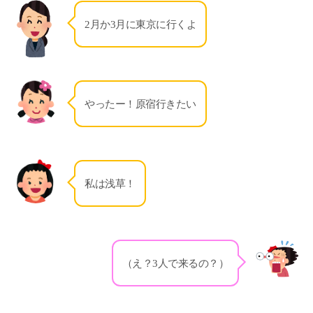
2月か3月に東京に行くよ
やったー！原宿行きたい
私は浅草！
（え？3人で来るの？）