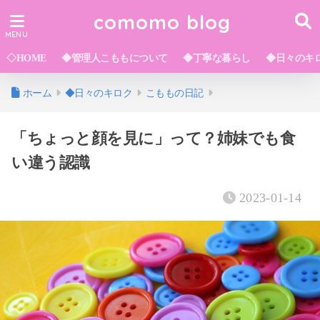
comomo blog
◇HOME
◆管理人こももについて
◆丁寧な暮らし
◆日々のキ
ホーム
◆日々のキロク
こももの日記
「ちょっと顔を見に」って？姉妹でも食
い違う認識
2023-01-14