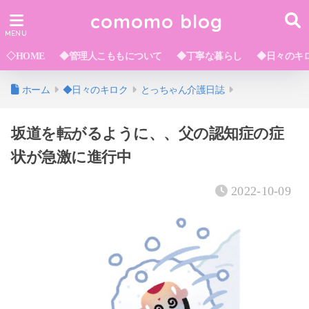
comomo blog
◇HOME
◆管理人こももについて
◆丁寧な暮らし
◆日々のキ
ホーム
◆日々のキロク
とっちゃん介護日誌
坂道を転がるように、、父の認知症の症
状が急激に進行中
2022-10-09