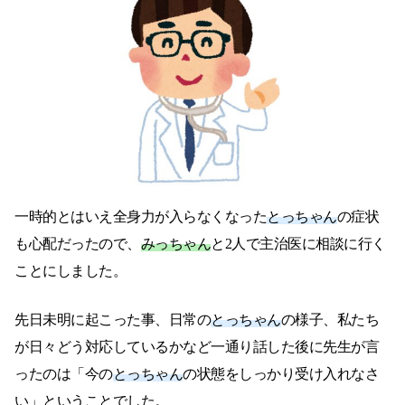
一時的とはいえ全身力が入らなくなった
とっちゃん
の症状
も心配だったので、
みっちゃん
と2人で主治医に相談に行く
ことにしました。
先日未明に起こった事、日常の
とっちゃん
の様子、私たち
が日々どう対応しているかなど一通り話した後に先生が言
ったのは「今の
とっちゃん
の状態をしっかり受け入れなさ
い」ということでした。