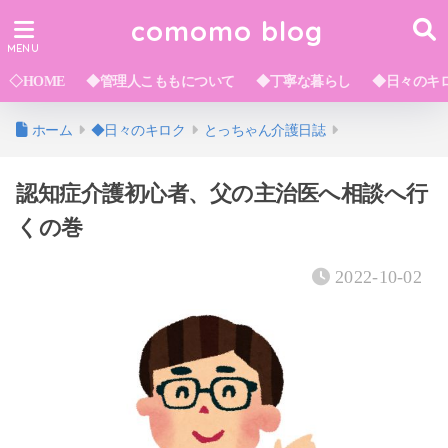
comomo blog
◇HOME
◆管理人こももについて
◆丁寧な暮らし
◆日々のキ
ホーム
◆日々のキロク
とっちゃん介護日誌
認知症介護初心者、父の主治医へ相談へ行
くの巻
2022-10-02