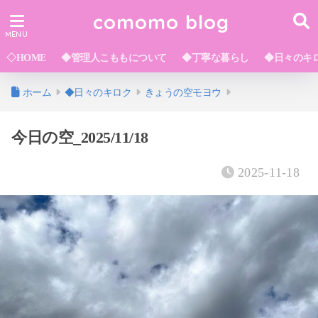
comomo blog
◇HOME
◆管理人こももについて
◆丁寧な暮らし
◆日々のキ
ホーム
◆日々のキロク
きょうの空モヨウ
今日の空_2025/11/18
2025-11-18