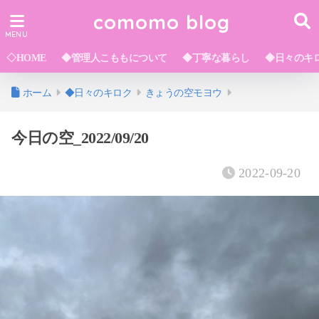
comomo blog
◇HOME
◆管理人こももについて
◆丁寧な暮らし
◆日々のキ
ホーム
◆日々のキロク
きょうの空モヨウ
今日の空_2022/09/20
2022-09-20