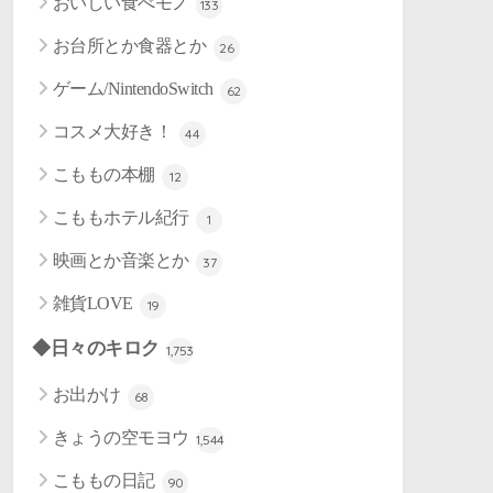
おいしい食べモノ
133
お台所とか食器とか
26
ゲーム/NintendoSwitch
62
コスメ大好き！
44
こももの本棚
12
こももホテル紀行
1
映画とか音楽とか
37
雑貨LOVE
19
◆日々のキロク
1,753
お出かけ
68
きょうの空モヨウ
1,544
こももの日記
90