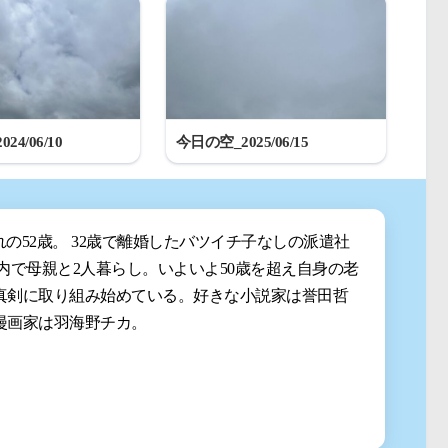
24/06/10
今日の空_2025/06/15
まれの52歳。 32歳で離婚したバツイチ子なしの派遣社
都内で母親と2人暮らし。いよいよ50歳を超え自身の老
真剣に取り組み始めている。好きな小説家は誉田哲
漫画家は羽海野チカ。