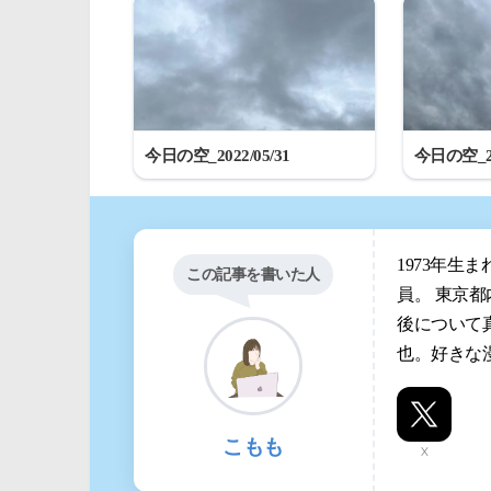
今日の空_2022/05/31
今日の空_20
1973年生
この記事を書いた人
員。 東京
後について
也。好きな
こもも
X