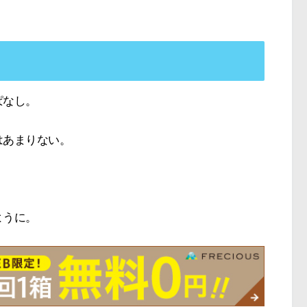
ぱなし。
はあまりない。
ように。