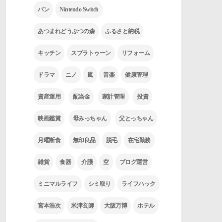
パン
Nintendo Switch
あつまれどうぶつの森
ふるさと納税
キッチン
スプラトゥーン
リフォーム
ドラマ
ニノ
嵐
音楽
健康管理
資産運用
配当金
家計管理
投資
映画鑑賞
母みっちゃん
父とっちゃん
月曜断食
無印良品
脱毛
在宅勤務
雑貨
食器
介護
空
ブログ運営
ミニマルライフ
シミ取り
ライフハック
宮本浩次
米津玄師
大阪万博
ホテル