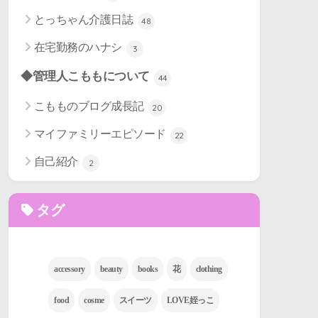
とっちゃん介護日誌
48
在宅勤務のハナシ
3
◆管理人こももについて
44
こもものブログ成長記
20
マイファミリーエピソード
22
自己紹介
2
タグ
accessory
beauty
books
花
clothing
food
cosme
スイーツ
LOVE姪っこ