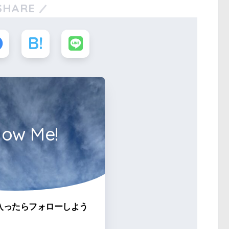
SHARE
low Me!
入ったらフォローしよう