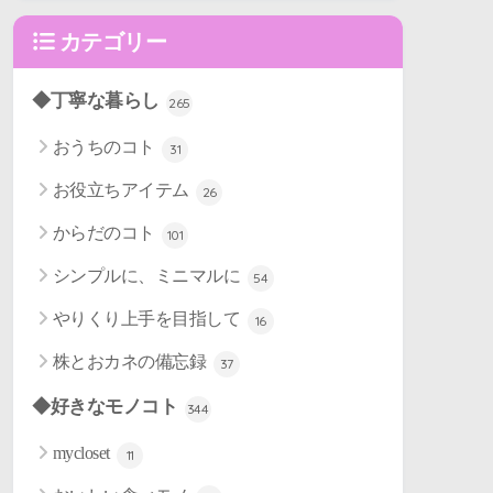
カテゴリー
◆丁寧な暮らし
265
おうちのコト
31
お役立ちアイテム
26
からだのコト
101
シンプルに、ミニマルに
54
やりくり上手を目指して
16
株とおカネの備忘録
37
◆好きなモノコト
344
mycloset
11