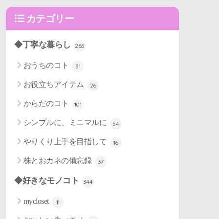
カテゴリー
◆丁寧な暮らし
265
おうちのコト
31
お役立ちアイテム
26
からだのコト
101
シンプルに、ミニマルに
54
やりくり上手を目指して
16
株とおカネの備忘録
37
◆好きなモノコト
344
mycloset
11