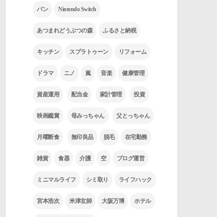
パン
Nintendo Switch
あつまれどうぶつの森
ふるさと納税
キッチン
スプラトゥーン
リフォーム
ドラマ
ニノ
嵐
音楽
健康管理
資産運用
配当金
家計管理
投資
映画鑑賞
母みっちゃん
父とっちゃん
月曜断食
無印良品
脱毛
在宅勤務
雑貨
食器
介護
空
ブログ運営
ミニマルライフ
シミ取り
ライフハック
宮本浩次
米津玄師
大阪万博
ホテル