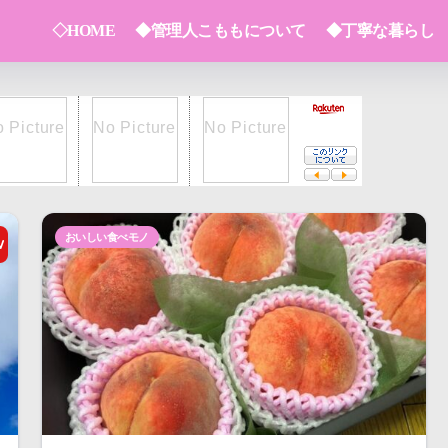
◇HOME
◆管理人こももについて
◆丁寧な暮らし
おいしい食べモノ
W