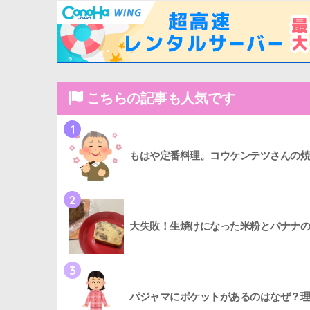
こちらの記事も人気です
1
もはや定番料理。コウケンテツさんの焼
2
大失敗！生焼けになった米粉とバナナの
3
パジャマにポケットがあるのはなぜ？理