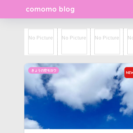
comomo blog
きょうの空モヨウ
NE