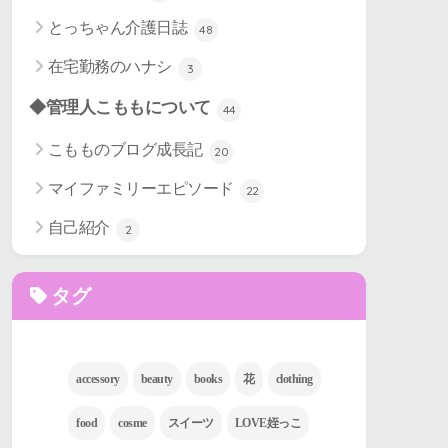
とっちゃん介護日誌
48
在宅勤務のハナシ
3
◆管理人こももについて
44
こもものブログ成長記
20
マイファミリーエピソード
22
自己紹介
2
タグ
accessory
beauty
books
花
clothing
food
cosme
スイーツ
LOVE姪っこ