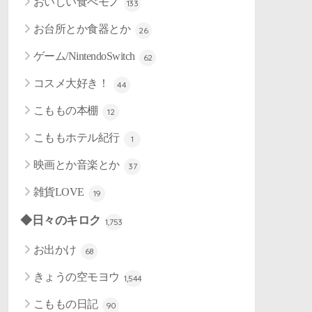
おいしい食べモノ
133
お台所とか食器とか
26
ゲーム/NintendoSwitch
62
コスメ大好き！
44
こももの本棚
12
こももホテル紀行
1
映画とか音楽とか
37
雑貨LOVE
19
◆日々のキロク
1,753
お出かけ
68
きょうの空モヨウ
1,544
こももの日記
90