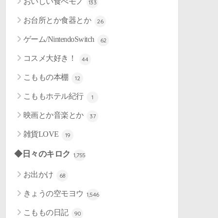
おいしい食べモノ
133
お台所とか食器とか
26
ゲーム/NintendoSwitch
62
コスメ大好き！
44
こももの本棚
12
こももホテル紀行
1
映画とか音楽とか
37
雑貨LOVE
19
◆日々のキロク
1,755
お出かけ
68
きょうの空モヨウ
1,546
こももの日記
90