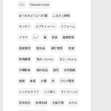
パン
Nintendo Switch
あつまれどうぶつの森
ふるさと納税
キッチン
スプラトゥーン
リフォーム
ドラマ
ニノ
嵐
音楽
健康管理
資産運用
配当金
家計管理
投資
映画鑑賞
母みっちゃん
父とっちゃん
月曜断食
無印良品
脱毛
在宅勤務
雑貨
食器
介護
空
ブログ運営
ミニマルライフ
シミ取り
ライフハック
宮本浩次
米津玄師
大阪万博
ホテル