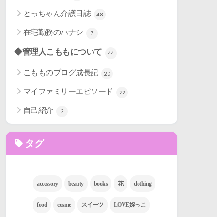
とっちゃん介護日誌
48
在宅勤務のハナシ
3
◆管理人こももについて
44
こもものブログ成長記
20
マイファミリーエピソード
22
自己紹介
2
タグ
accessory
beauty
books
花
clothing
food
cosme
スイーツ
LOVE姪っこ