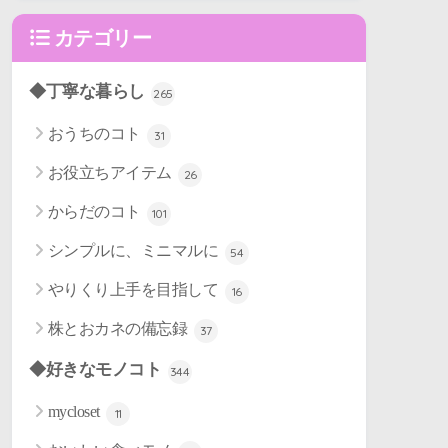
カテゴリー
◆丁寧な暮らし
265
おうちのコト
31
お役立ちアイテム
26
からだのコト
101
シンプルに、ミニマルに
54
やりくり上手を目指して
16
株とおカネの備忘録
37
◆好きなモノコト
344
mycloset
11