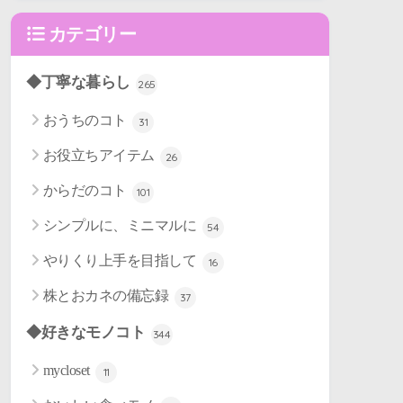
カテゴリー
◆丁寧な暮らし
265
おうちのコト
31
お役立ちアイテム
26
からだのコト
101
シンプルに、ミニマルに
54
やりくり上手を目指して
16
株とおカネの備忘録
37
◆好きなモノコト
344
mycloset
11