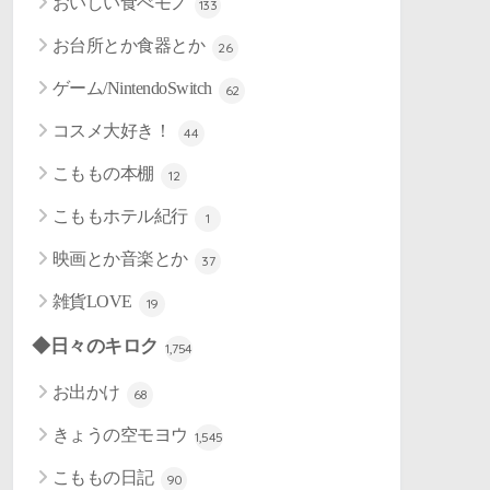
おいしい食べモノ
133
お台所とか食器とか
26
ゲーム/NintendoSwitch
62
コスメ大好き！
44
こももの本棚
12
こももホテル紀行
1
映画とか音楽とか
37
雑貨LOVE
19
◆日々のキロク
1,754
お出かけ
68
きょうの空モヨウ
1,545
こももの日記
90