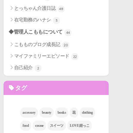
とっちゃん介護日誌
48
在宅勤務のハナシ
3
◆管理人こももについて
44
こもものブログ成長記
20
マイファミリーエピソード
22
自己紹介
2
タグ
accessory
beauty
books
花
clothing
food
cosme
スイーツ
LOVE姪っこ