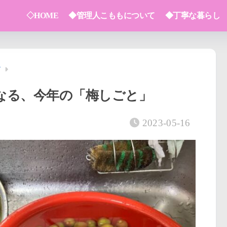
◇HOME
◆管理人こももについて
◆丁寧な暮らし
ノ
なる、今年の「梅しごと」
2023-05-16