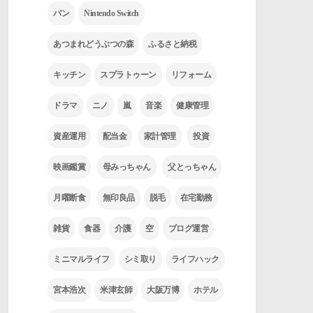
パン
Nintendo Switch
あつまれどうぶつの森
ふるさと納税
キッチン
スプラトゥーン
リフォーム
ドラマ
ニノ
嵐
音楽
健康管理
資産運用
配当金
家計管理
投資
映画鑑賞
母みっちゃん
父とっちゃん
月曜断食
無印良品
脱毛
在宅勤務
雑貨
食器
介護
空
ブログ運営
ミニマルライフ
シミ取り
ライフハック
宮本浩次
米津玄師
大阪万博
ホテル