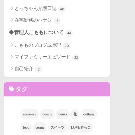
とっちゃん介護日誌
48
在宅勤務のハナシ
3
◆管理人こももについて
44
こもものブログ成長記
20
マイファミリーエピソード
22
自己紹介
2
タグ
accessory
beauty
books
花
clothing
food
cosme
スイーツ
LOVE姪っこ