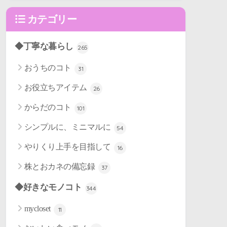
カテゴリー
◆丁寧な暮らし
265
おうちのコト
31
お役立ちアイテム
26
からだのコト
101
シンプルに、ミニマルに
54
やりくり上手を目指して
16
株とおカネの備忘録
37
◆好きなモノコト
344
mycloset
11