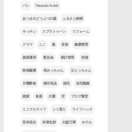
パン
Nintendo Switch
あつまれどうぶつの森
ふるさと納税
キッチン
スプラトゥーン
リフォーム
ドラマ
ニノ
嵐
音楽
健康管理
資産運用
配当金
家計管理
投資
映画鑑賞
母みっちゃん
父とっちゃん
月曜断食
無印良品
脱毛
在宅勤務
雑貨
食器
介護
空
ブログ運営
ミニマルライフ
シミ取り
ライフハック
宮本浩次
米津玄師
大阪万博
ホテル