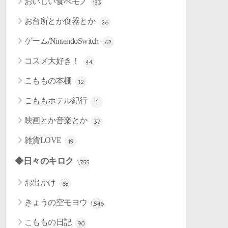
おいしい食べモノ
133
お台所とか食器とか
26
ゲーム/NintendoSwitch
62
コスメ大好き！
44
こももの本棚
12
こももホテル紀行
1
映画とか音楽とか
37
雑貨LOVE
19
◆日々のキロク
1,755
お出かけ
68
きょうの空モヨウ
1,546
こももの日記
90