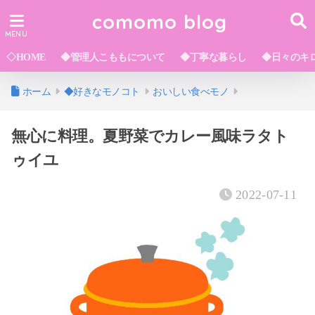
comomo blog
◇HOME
◆管理人こももについて
◆丁寧な暮らし
◆日々のキ
ホーム
◆好きなモノコト
おいしい食べモノ
無心に料理。夏野菜でカレー風味ラタト
ゥイユ
2022-07-11