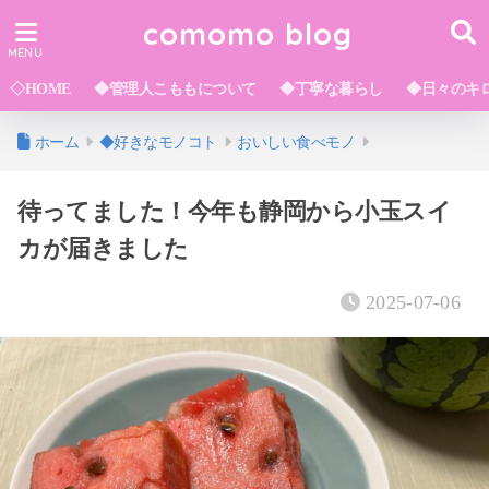
comomo blog
◇HOME
◆管理人こももについて
◆丁寧な暮らし
◆日々のキ
ホーム
◆好きなモノコト
おいしい食べモノ
待ってました！今年も静岡から小玉スイ
カが届きました
2025-07-06