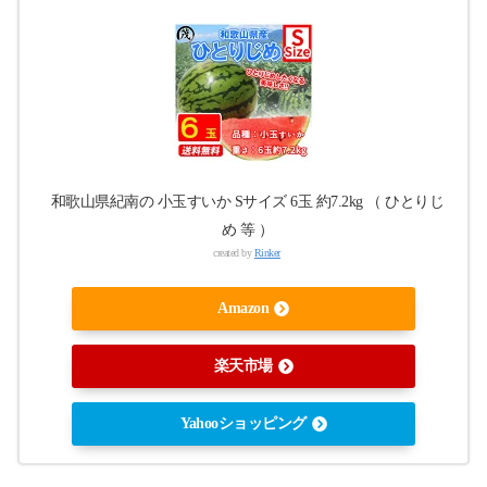
和歌山県紀南の 小玉すいか Sサイズ 6玉 約7.2kg （ ひとりじ
め 等 ）
created by
Rinker
Amazon
楽天市場
Yahooショッピング