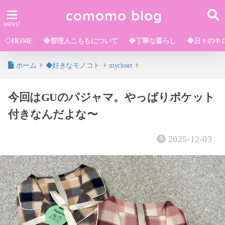
comomo blog
◇HOME
◆管理人こももについて
◆丁寧な暮らし
◆日々のキ
ホーム
◆好きなモノコト
mycloset
今回はGUのパジャマ。やっぱりポケット
付きなんだよな〜
2025-12-03