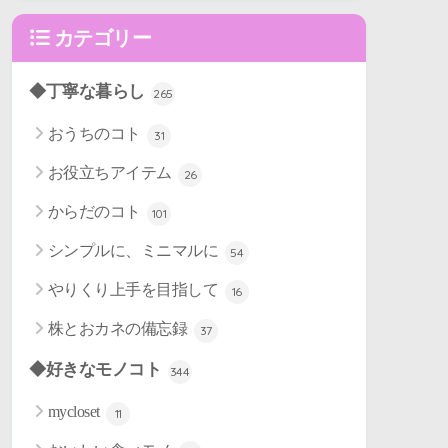
カテゴリー
◆丁寧な暮らし
265
おうちのコト
31
お役立ちアイテム
26
からだのコト
101
シンプルに、ミニマルに
54
やりくり上手を目指して
16
株とおカネの備忘録
37
◆好きなモノコト
344
mycloset
11