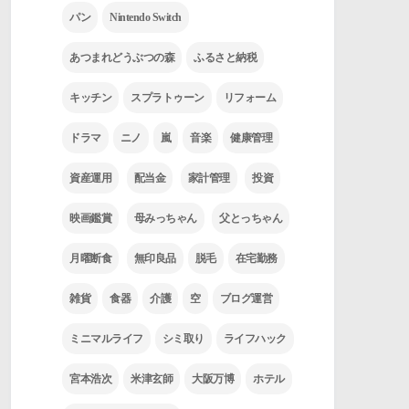
パン
Nintendo Switch
あつまれどうぶつの森
ふるさと納税
キッチン
スプラトゥーン
リフォーム
ドラマ
ニノ
嵐
音楽
健康管理
資産運用
配当金
家計管理
投資
映画鑑賞
母みっちゃん
父とっちゃん
月曜断食
無印良品
脱毛
在宅勤務
雑貨
食器
介護
空
ブログ運営
ミニマルライフ
シミ取り
ライフハック
宮本浩次
米津玄師
大阪万博
ホテル