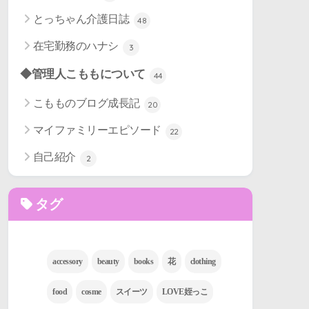
とっちゃん介護日誌
48
在宅勤務のハナシ
3
◆管理人こももについて
44
こもものブログ成長記
20
マイファミリーエピソード
22
自己紹介
2
タグ
accessory
beauty
books
花
clothing
food
cosme
スイーツ
LOVE姪っこ