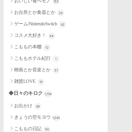
おいしい食べモノ
133
お台所とか食器とか
26
ゲーム/NintendoSwitch
62
コスメ大好き！
44
こももの本棚
12
こももホテル紀行
1
映画とか音楽とか
37
雑貨LOVE
19
◆日々のキロク
1,754
お出かけ
68
きょうの空モヨウ
1,545
こももの日記
90