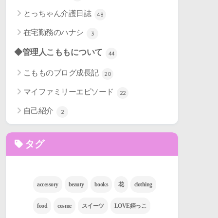
とっちゃん介護日誌
48
在宅勤務のハナシ
3
◆管理人こももについて
44
こもものブログ成長記
20
マイファミリーエピソード
22
自己紹介
2
タグ
accessory
beauty
books
花
clothing
food
cosme
スイーツ
LOVE姪っこ