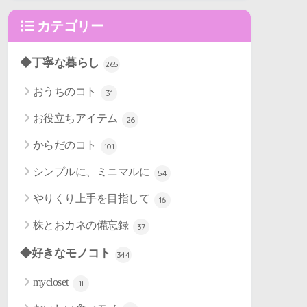
カテゴリー
◆丁寧な暮らし
265
おうちのコト
31
お役立ちアイテム
26
からだのコト
101
シンプルに、ミニマルに
54
やりくり上手を目指して
16
株とおカネの備忘録
37
◆好きなモノコト
344
mycloset
11