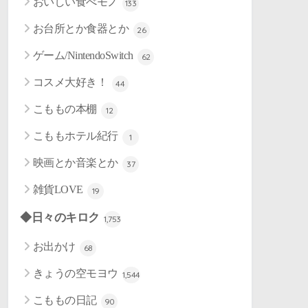
おいしい食べモノ
133
お台所とか食器とか
26
ゲーム/NintendoSwitch
62
コスメ大好き！
44
こももの本棚
12
こももホテル紀行
1
映画とか音楽とか
37
雑貨LOVE
19
◆日々のキロク
1,753
お出かけ
68
きょうの空モヨウ
1,544
こももの日記
90