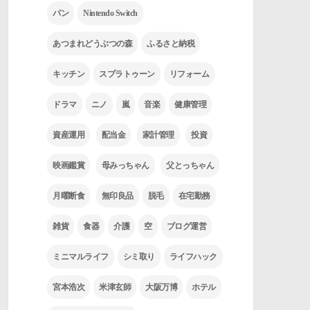
パン
Nintendo Switch
あつまれどうぶつの森
ふるさと納税
キッチン
スプラトゥーン
リフォーム
ドラマ
ニノ
嵐
音楽
健康管理
資産運用
配当金
家計管理
投資
映画鑑賞
母みっちゃん
父とっちゃん
月曜断食
無印良品
脱毛
在宅勤務
雑貨
食器
介護
空
ブログ運営
ミニマルライフ
シミ取り
ライフハック
宮本浩次
米津玄師
大阪万博
ホテル