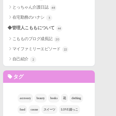
とっちゃん介護日誌
48
在宅勤務のハナシ
3
◆管理人こももについて
44
こもものブログ成長記
20
マイファミリーエピソード
22
自己紹介
2
タグ
accessory
beauty
books
花
clothing
food
cosme
スイーツ
LOVE姪っこ