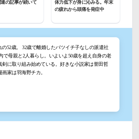
関連の記事が続いて
体力低下が身に沁みる。年末
の疲れから頭痛を発症中
まれの52歳。 32歳で離婚したバツイチ子なしの派遣社
都内で母親と2人暮らし。いよいよ50歳を超え自身の老
真剣に取り組み始めている。好きな小説家は誉田哲
漫画家は羽海野チカ。