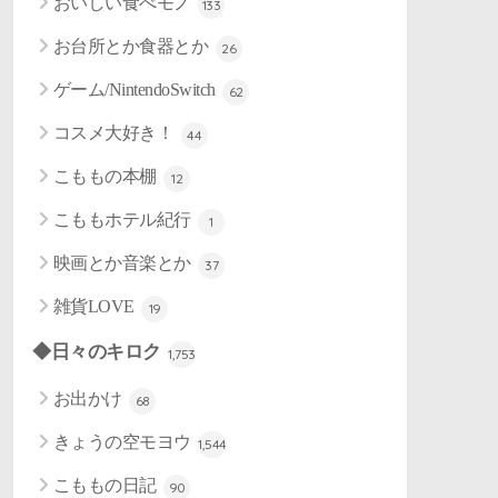
おいしい食べモノ
133
お台所とか食器とか
26
ゲーム/NintendoSwitch
62
コスメ大好き！
44
こももの本棚
12
こももホテル紀行
1
映画とか音楽とか
37
雑貨LOVE
19
◆日々のキロク
1,753
お出かけ
68
きょうの空モヨウ
1,544
こももの日記
90