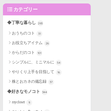
カテゴリー
◆丁寧な暮らし
265
おうちのコト
31
お役立ちアイテム
26
からだのコト
101
シンプルに、ミニマルに
54
やりくり上手を目指して
16
株とおカネの備忘録
37
◆好きなモノコト
344
mycloset
11