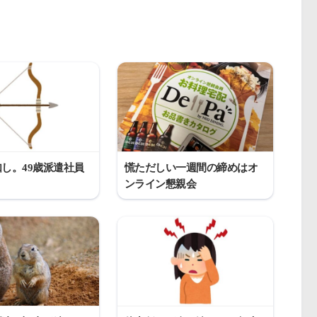
し。49歳派遣社員
慌ただしい一週間の締めはオ
ンライン懇親会