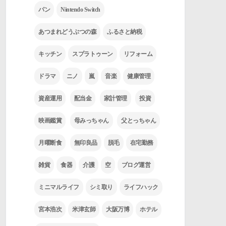
パン
Nintendo Switch
あつまれどうぶつの森
ふるさと納税
キッチン
スプラトゥーン
リフォーム
ドラマ
ニノ
嵐
音楽
健康管理
資産運用
配当金
家計管理
投資
映画鑑賞
母みっちゃん
父とっちゃん
月曜断食
無印良品
脱毛
在宅勤務
雑貨
食器
介護
空
ブログ運営
ミニマルライフ
シミ取り
ライフハック
宮本浩次
米津玄師
大阪万博
ホテル