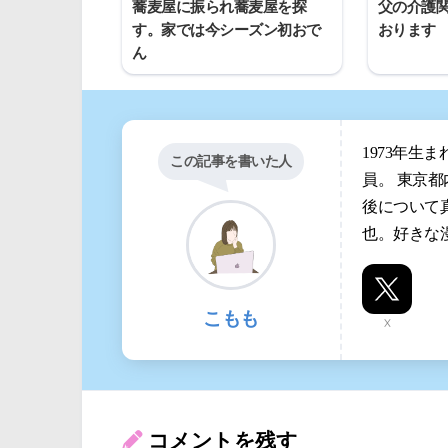
蕎麦屋に振られ蕎麦屋を探
父の介護
す。家では今シーズン初おで
おります
ん
1973年生
この記事を書いた人
員。 東京
後について
也。好きな
こもも
X
コメントを残す