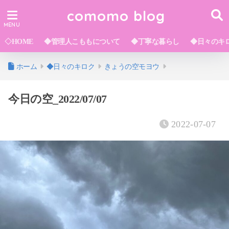
comomo blog
◇HOME
◆管理人こももについて
◆丁寧な暮らし
◆日々のキ
ホーム
◆日々のキロク
きょうの空モヨウ
今日の空_2022/07/07
2022-07-07