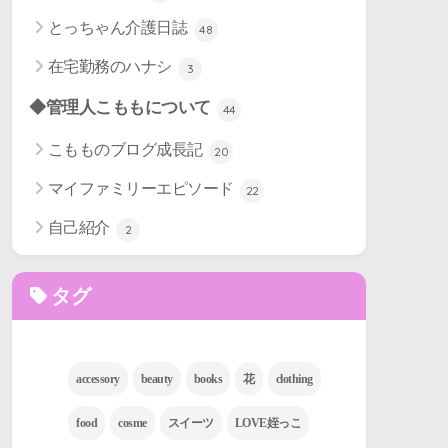
とっちゃん介護日誌
48
在宅勤務のハナシ
3
◆管理人こももについて
44
こもものブログ成長記
20
マイファミリーエピソード
22
自己紹介
2
タグ
accessory
beauty
books
花
clothing
food
cosme
スイーツ
LOVE姪っこ