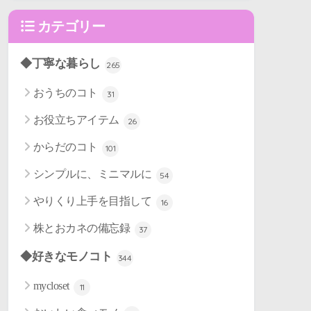
カテゴリー
◆丁寧な暮らし
265
おうちのコト
31
お役立ちアイテム
26
からだのコト
101
シンプルに、ミニマルに
54
やりくり上手を目指して
16
株とおカネの備忘録
37
◆好きなモノコト
344
mycloset
11