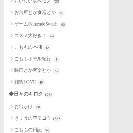
おいしい食べモノ
133
お台所とか食器とか
26
ゲーム/NintendoSwitch
62
コスメ大好き！
44
こももの本棚
12
こももホテル紀行
1
映画とか音楽とか
37
雑貨LOVE
19
◆日々のキロク
1,752
お出かけ
68
きょうの空モヨウ
1,543
こももの日記
90