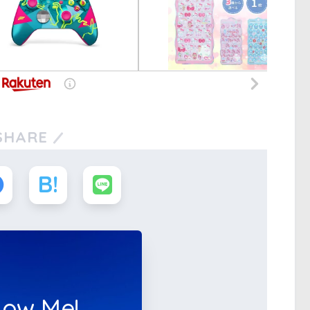
SHARE
low Me!