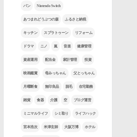
パン
Nintendo Switch
あつまれどうぶつの森
ふるさと納税
キッチン
スプラトゥーン
リフォーム
ドラマ
ニノ
嵐
音楽
健康管理
資産運用
配当金
家計管理
投資
映画鑑賞
母みっちゃん
父とっちゃん
月曜断食
無印良品
脱毛
在宅勤務
雑貨
食器
介護
空
ブログ運営
ミニマルライフ
シミ取り
ライフハック
宮本浩次
米津玄師
大阪万博
ホテル