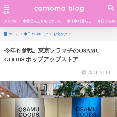
comomo blog
◇HOME
◆管理人こももについて
◆丁寧な暮らし
◆日々のキ
ホーム
◆日々のキロク
お出かけ
今年も参戦。東京ソラマチのOSAMU
GOODS ポップアップストア
2024-10-14