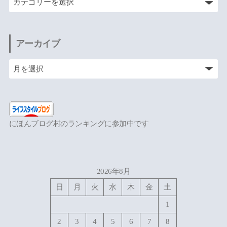
アーカイブ
にほんブログ村のランキングに参加中です
2026年8月
日
月
火
水
木
金
土
1
2
3
4
5
6
7
8