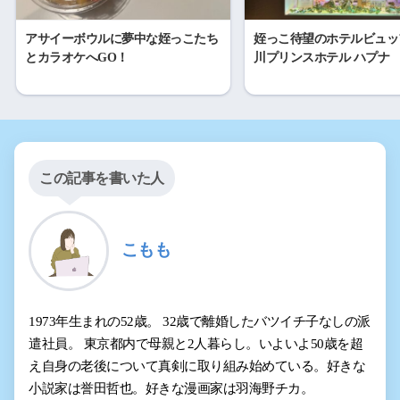
アサイーボウルに夢中な姪っこたち
姪っこ待望のホテルビュッ
とカラオケへGO！
川プリンスホテル ハプナ
この記事を書いた人
こもも
1973年生まれの52歳。 32歳で離婚したバツイチ子なしの派
遣社員。 東京都内で母親と2人暮らし。いよいよ50歳を超
え自身の老後について真剣に取り組み始めている。好きな
小説家は誉田哲也。好きな漫画家は羽海野チカ。