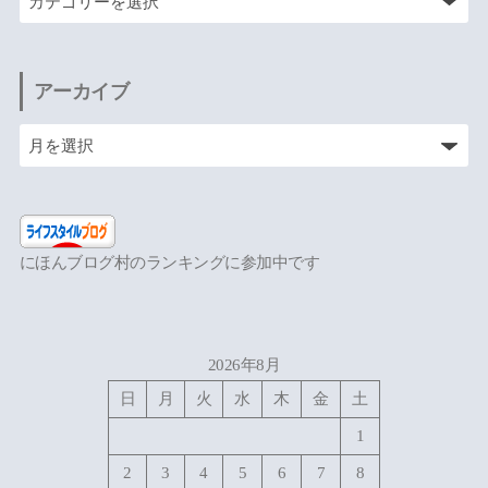
アーカイブ
にほんブログ村のランキングに参加中です
2026年8月
日
月
火
水
木
金
土
1
2
3
4
5
6
7
8