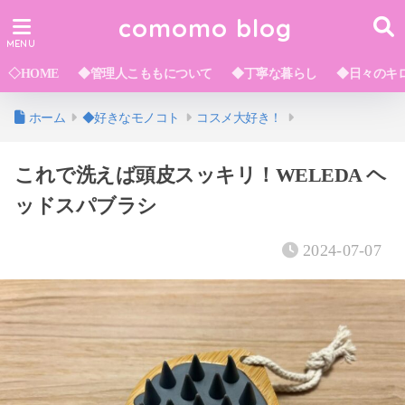
comomo blog
◇HOME
◆管理人こももについて
◆丁寧な暮らし
◆日々のキ
ホーム
◆好きなモノコト
コスメ大好き！
これで洗えば頭皮スッキリ！WELEDA ヘ
ッドスパブラシ
2024-07-07