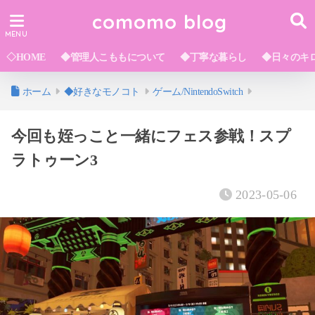
comomo blog
◇HOME
◆管理人こももについて
◆丁寧な暮らし
◆日々のキ
ホーム
◆好きなモノコト
ゲーム/NintendoSwitch
今回も姪っこと一緒にフェス参戦！スプ
ラトゥーン3
2023-05-06