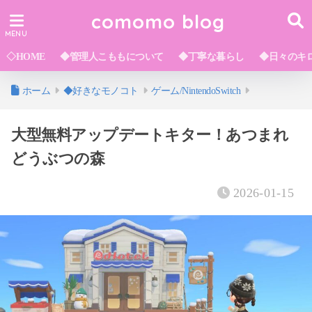
comomo blog
◇HOME
◆管理人こももについて
◆丁寧な暮らし
◆日々のキ
ホーム
◆好きなモノコト
ゲーム/NintendoSwitch
大型無料アップデートキター！あつまれ
どうぶつの森
2026-01-15