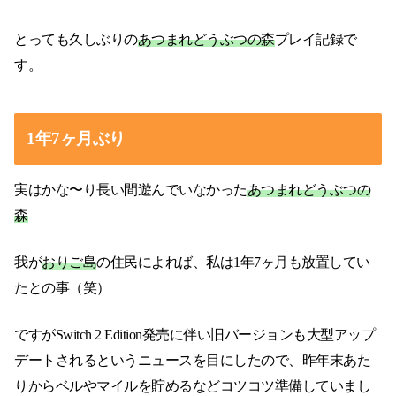
とっても久しぶりの
あつまれどうぶつの森
プレイ記録で
す。
1年7ヶ月ぶり
実はかな〜り長い間遊んでいなかった
あつまれどうぶつの
森
我が
おりご島
の住民によれば、私は1年7ヶ月も放置してい
たとの事（笑）
ですがSwitch 2 Edition発売に伴い旧バージョンも大型アップ
デートされるというニュースを目にしたので、昨年末あた
りからベルやマイルを貯めるなどコツコツ準備していまし