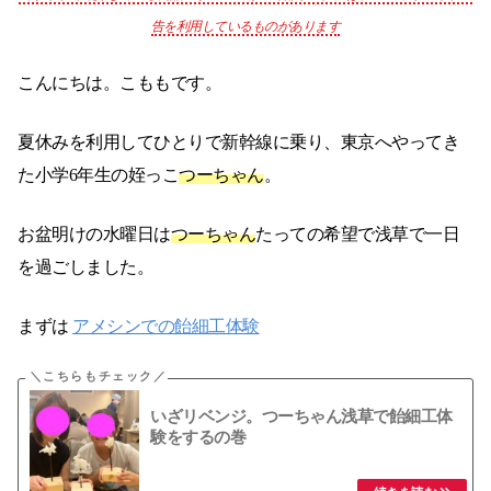
告を利用しているものがあります
こんにちは。こももです。
夏休みを利用してひとりで新幹線に乗り、東京へやってき
た小学6年生の姪っこ
つーちゃん
。
お盆明けの水曜日は
つーちゃん
たっての希望で浅草で一日
を過ごしました。
まずは
アメシンでの飴細工体験
いざリベンジ。つーちゃん浅草で飴細工体
験をするの巻