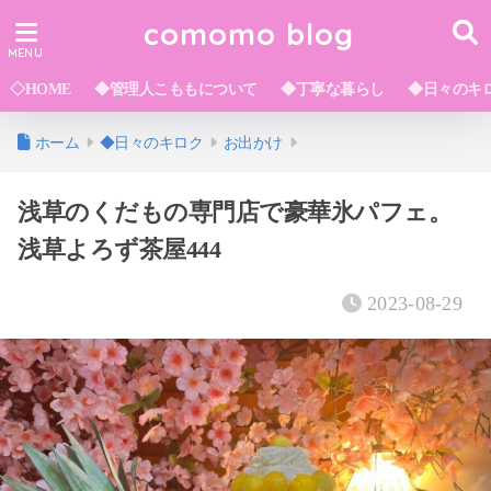
comomo blog
◇HOME
◆管理人こももについて
◆丁寧な暮らし
◆日々のキ
ホーム
◆日々のキロク
お出かけ
浅草のくだもの専門店で豪華氷パフェ。
浅草よろず茶屋444
2023-08-29