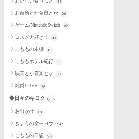
おいしい食べモノ
133
お台所とか食器とか
26
ゲーム/NintendoSwitch
62
コスメ大好き！
44
こももの本棚
12
こももホテル紀行
1
映画とか音楽とか
37
雑貨LOVE
19
◆日々のキロク
1,756
お出かけ
68
きょうの空モヨウ
1,547
こももの日記
90