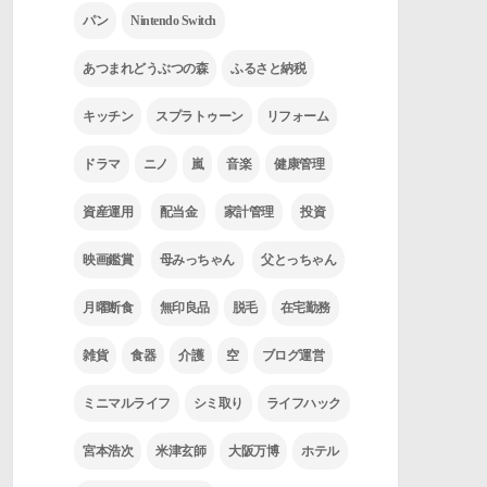
パン
Nintendo Switch
あつまれどうぶつの森
ふるさと納税
キッチン
スプラトゥーン
リフォーム
ドラマ
ニノ
嵐
音楽
健康管理
資産運用
配当金
家計管理
投資
映画鑑賞
母みっちゃん
父とっちゃん
月曜断食
無印良品
脱毛
在宅勤務
雑貨
食器
介護
空
ブログ運営
ミニマルライフ
シミ取り
ライフハック
宮本浩次
米津玄師
大阪万博
ホテル