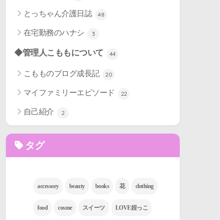
とっちゃん介護日誌
48
在宅勤務のハナシ
3
◆管理人こももについて
44
こもものブログ成長記
20
マイファミリーエピソード
22
自己紹介
2
タグ
accessory
beauty
books
花
clothing
food
cosme
スイーツ
LOVE姪っこ