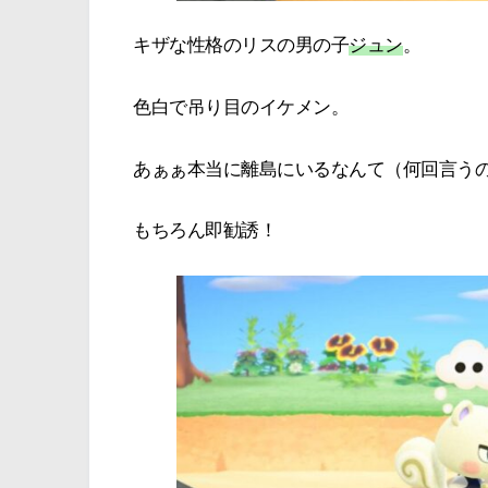
キザな性格のリスの男の子
ジュン
。
色白で吊り目のイケメン。
あぁぁ本当に離島にいるなんて（何回言う
もちろん即勧誘！