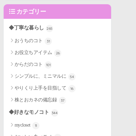
カテゴリー
◆丁寧な暮らし
265
おうちのコト
31
お役立ちアイテム
26
からだのコト
101
シンプルに、ミニマルに
54
やりくり上手を目指して
16
株とおカネの備忘録
37
◆好きなモノコト
344
mycloset
11