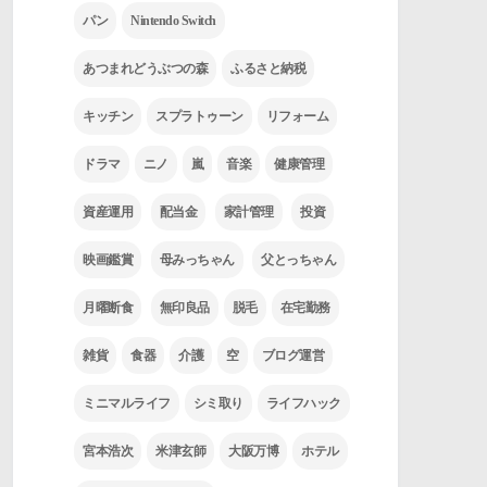
パン
Nintendo Switch
あつまれどうぶつの森
ふるさと納税
キッチン
スプラトゥーン
リフォーム
ドラマ
ニノ
嵐
音楽
健康管理
資産運用
配当金
家計管理
投資
映画鑑賞
母みっちゃん
父とっちゃん
月曜断食
無印良品
脱毛
在宅勤務
雑貨
食器
介護
空
ブログ運営
ミニマルライフ
シミ取り
ライフハック
宮本浩次
米津玄師
大阪万博
ホテル