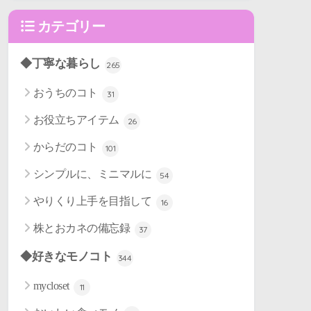
カテゴリー
◆丁寧な暮らし
265
おうちのコト
31
お役立ちアイテム
26
からだのコト
101
シンプルに、ミニマルに
54
やりくり上手を目指して
16
株とおカネの備忘録
37
◆好きなモノコト
344
mycloset
11