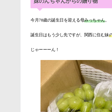
妹のんちゃんからの贈り物
今月78歳の誕生日を迎える母
みっちゃん
。
誕生日はもう少し先ですが、関西に住む妹
じゃーーーん！