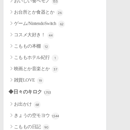
おいしい食べモノ
133
お台所とか食器とか
26
ゲーム/NintendoSwitch
62
コスメ大好き！
44
こももの本棚
12
こももホテル紀行
1
映画とか音楽とか
37
雑貨LOVE
19
◆日々のキロク
1,753
お出かけ
68
きょうの空モヨウ
1,544
こももの日記
90