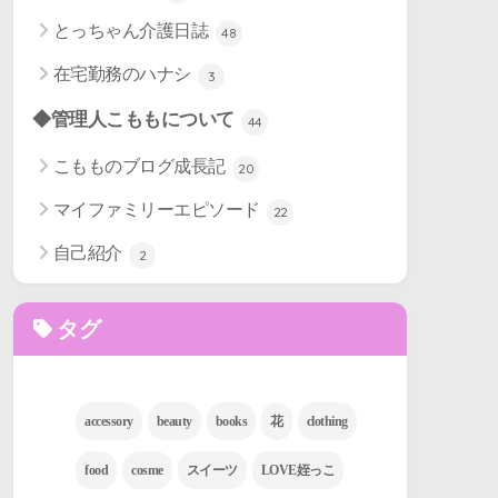
とっちゃん介護日誌
48
在宅勤務のハナシ
3
◆管理人こももについて
44
こもものブログ成長記
20
マイファミリーエピソード
22
自己紹介
2
タグ
accessory
beauty
books
花
clothing
food
cosme
スイーツ
LOVE姪っこ