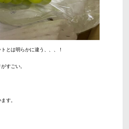
ットとは明らかに違う、、、！
リがすごい。
います。