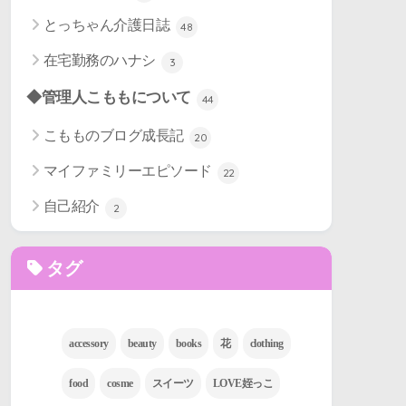
とっちゃん介護日誌
48
在宅勤務のハナシ
3
◆管理人こももについて
44
こもものブログ成長記
20
マイファミリーエピソード
22
自己紹介
2
タグ
accessory
beauty
books
花
clothing
food
cosme
スイーツ
LOVE姪っこ