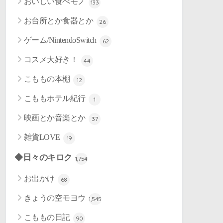
おいしい食べモノ
133
お台所とか食器とか
26
ゲーム/NintendoSwitch
62
コスメ大好き！
44
こももの本棚
12
こももホテル紀行
1
映画とか音楽とか
37
雑貨LOVE
19
◆日々のキロク
1,754
お出かけ
68
きょうの空モヨウ
1,545
こももの日記
90