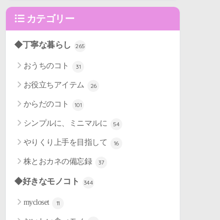
カテゴリー
◆丁寧な暮らし
265
おうちのコト
31
お役立ちアイテム
26
からだのコト
101
シンプルに、ミニマルに
54
やりくり上手を目指して
16
株とおカネの備忘録
37
◆好きなモノコト
344
mycloset
11