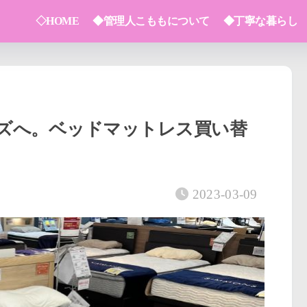
◇HOME
◆管理人こももについて
◆丁寧な暮らし
ズへ。ベッドマットレス買い替
2023-03-09