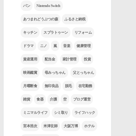
パン
Nintendo Switch
あつまれどうぶつの森
ふるさと納税
キッチン
スプラトゥーン
リフォーム
ドラマ
ニノ
嵐
音楽
健康管理
資産運用
配当金
家計管理
投資
映画鑑賞
母みっちゃん
父とっちゃん
月曜断食
無印良品
脱毛
在宅勤務
雑貨
食器
介護
空
ブログ運営
ミニマルライフ
シミ取り
ライフハック
宮本浩次
米津玄師
大阪万博
ホテル