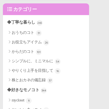
カテゴリー
◆丁寧な暮らし
265
おうちのコト
31
お役立ちアイテム
26
からだのコト
101
シンプルに、ミニマルに
54
やりくり上手を目指して
16
株とおカネの備忘録
37
◆好きなモノコト
344
mycloset
11