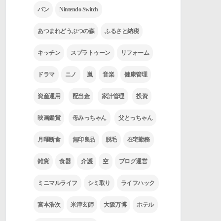
パン
Nintendo Switch
あつまれどうぶつの森
ふるさと納税
キッチン
スプラトゥーン
リフォーム
ドラマ
ニノ
嵐
音楽
健康管理
資産運用
配当金
家計管理
投資
映画鑑賞
母みっちゃん
父とっちゃん
月曜断食
無印良品
脱毛
在宅勤務
雑貨
食器
介護
空
ブログ運営
ミニマルライフ
シミ取り
ライフハック
宮本浩次
米津玄師
大阪万博
ホテル