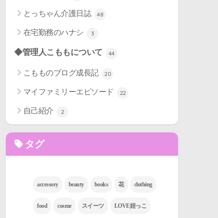
とっちゃん介護日誌
48
在宅勤務のハナシ
3
◆管理人こももについて
44
こもものブログ成長記
20
マイファミリーエピソード
22
自己紹介
2
タグ
accessory
beauty
books
花
clothing
food
cosme
スイーツ
LOVE姪っこ