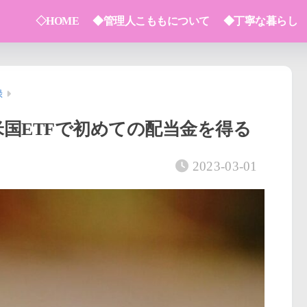
◇HOME
◆管理人こももについて
◆丁寧な暮らし
録
国ETFで初めての配当金を得る
2023-03-01