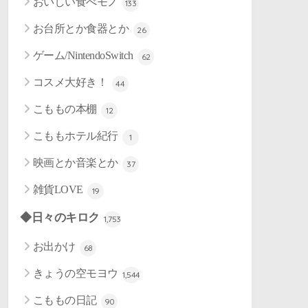
おいしい食べモノ
133
お台所とか食器とか
26
ゲーム/NintendoSwitch
62
コスメ大好き！
44
こももの本棚
12
こももホテル紀行
1
映画とか音楽とか
37
雑貨LOVE
19
◆日々のキロク
1,753
お出かけ
68
きょうの空モヨウ
1,544
こももの日記
90