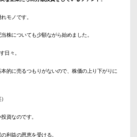
優れモノです。
配当株についても少額ながら始めました。
足す日々。
基本的に売るつもりがないので、株価の上り下がりに
笑）
い投資なのです。
業の利益の恩恵を受ける。