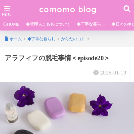
comomo blog
◇HOME
◆管理人こももについて
◆丁寧な暮らし
◆日々のキ
ホーム
◆丁寧な暮らし
からだのコト
アラフィフの脱毛事情＜episode20＞
2025-01-19